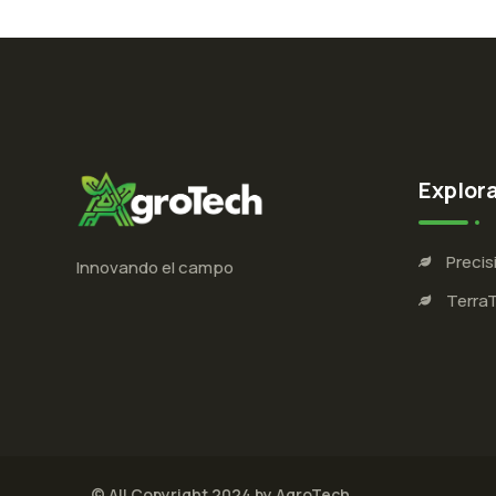
Explor
Precis
Innovando el campo
Terra
© All Copyright 2024 by AgroTech