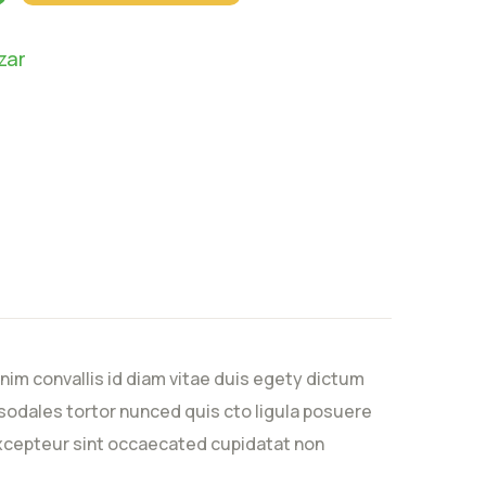
zar
nim convallis id diam vitae duis egety dictum
sodales tortor nunced quis cto ligula posuere
. Excepteur sint occaecated cupidatat non