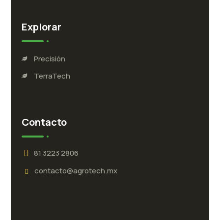
Explorar
Precisión
TerraTech
Contacto
81 3223 2806
contacto@agrotech.mx