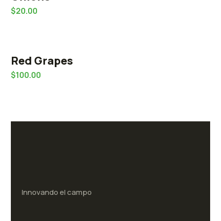
$
20.00
Red Grapes
$
100.00
Innovando el campo